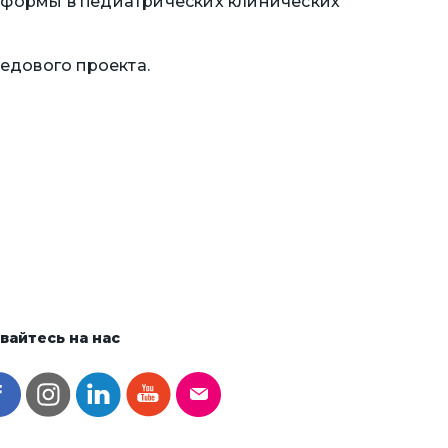
атформы в педиатрических клинических
едового проекта.
айтесь на нас