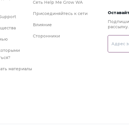
Сеть Help Me Grow WA
Оставайт
Присоединяйтесь к сети
Support
Подпишит
Влияние
рассылку.
бщества
Сторонники
емью
 которыми
ться?
чать материалы