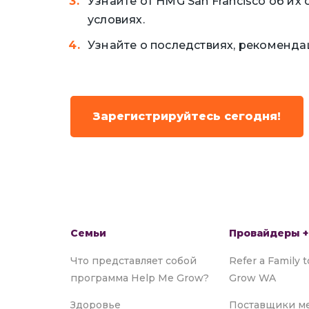
Узнайте от HMG San Francisco об и
условиях.
Узнайте о последствиях, рекоменда
Зарегистрируйтесь сегодня!
Семьи
Провайдеры +
Что представляет собой
Refer a Family 
программа Help Me Grow?
Grow WA
Здоровье
Поставщики м