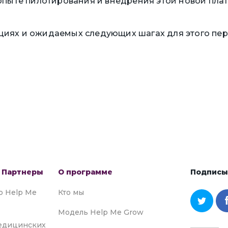
х опыте пилотирования и внедрения этой новой пл
циях и ожидаемых следующих шагах для этого пер
 Партнеры
О программе
Подписыв
to Help Me
Кто мы
Модель Help Me Grow
едицинских