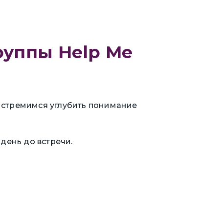
уппы Help Me
ы стремимся углубить понимание
день до встречи.