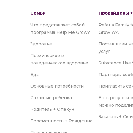
Семьи
Провайдеры +
Что представляет собой
Refer a Family 
программа Help Me Grow?
Grow WA
Здоровье
Поставщики м
услуг
Психическое и
поведенческое здоровье
Substance Use 
Еда
Партнеры соо
Основные потребности
Пригласить с
Развитие ребенка
Есть ресурсы,
можно подели
Родитель + Опекун
Заказать + Ска
Беременность + Рождение
Поиск ресурсов