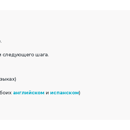
.
м следующего шага.
зыках)
обоих
английском
и
испанском
)