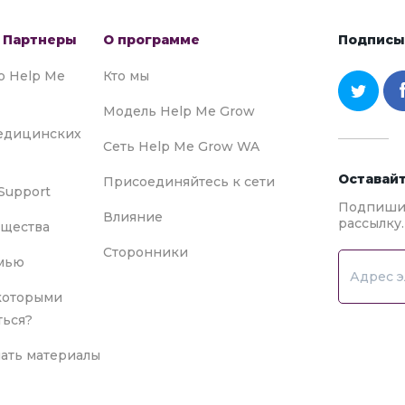
 Партнеры
О программе
Подписыв
to Help Me
Кто мы
Модель Help Me Grow
едицинских
Сеть Help Me Grow WA
Оставайт
Присоединяйтесь к сети
Support
Подпишит
Влияние
рассылку.
бщества
Сторонники
емью
 которыми
ться?
чать материалы